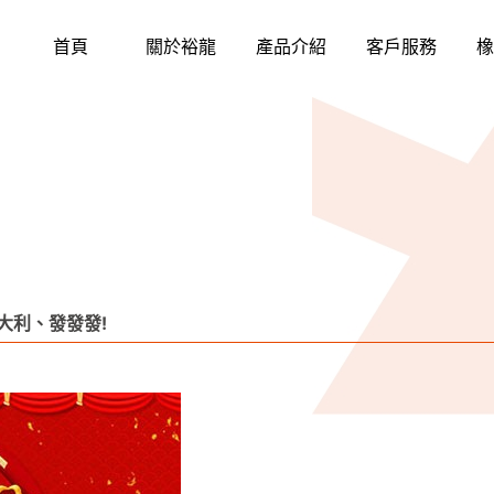
首頁
關於裕龍
產品介紹
客戶服務
橡
大利、發發發!