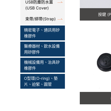
USB防塵防水蓋
(USB Cover)
按鍵 (P
束帶/綁帶(Strap)
精密電子、通訊用矽
橡膠件
醫療器材、飲水設備
用矽膠件
機械設備用、治具矽
橡膠件
O型環(O-ring)、墊
片、迫緊、圓管