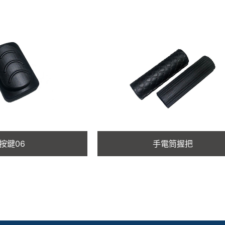
按鍵06
手電筒握把